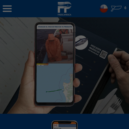
0
Chile
Ecuador
Belize
INICIAR SESIÓN / REGISTRARSE